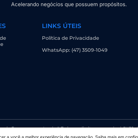
Acelerando negócios que possuem propósitos.
ES
LINKS ÚTEIS
 de
Política de Privacidade
ce
WhatsApp: (47) 3509-1049
ora de Ecommerces e Leads © Todos os direitos reservados | CNPJ: 
necer a você a melhor experiência de navegação. Saiba mais em
confi