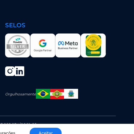
SELOS
Orgulhosamente
43.092.034/0001-66
gurações
.
Aceitar