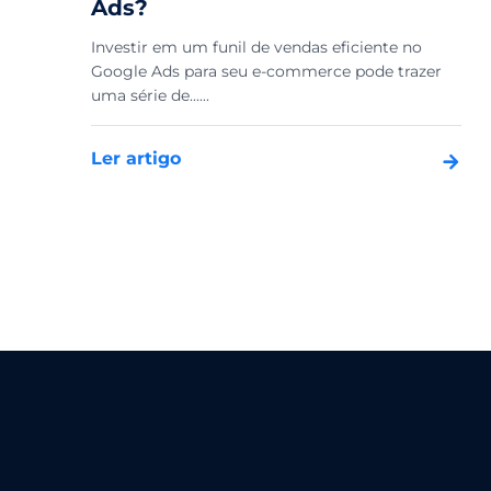
Ads?
Investir em um funil de vendas eficiente no
Google Ads para seu e-commerce pode trazer
uma série de......
Ler artigo