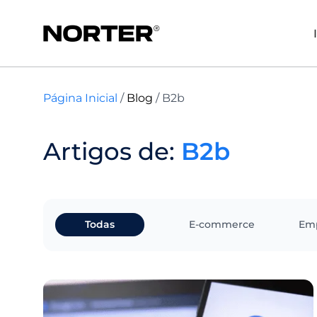
Página Inicial
/
Blog
/
B2b
Artigos de:
B2b
Todas
E-commerce
Em