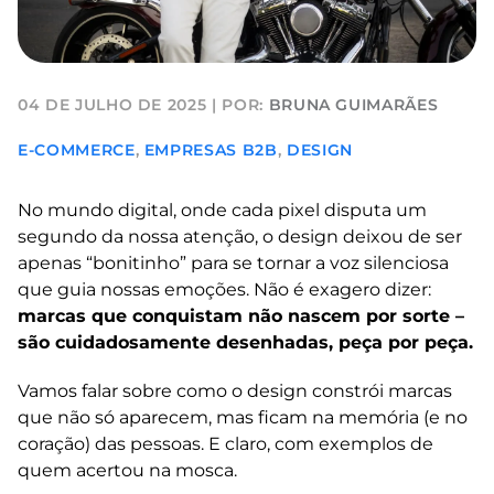
04 DE JULHO DE 2025
|
POR:
BRUNA GUIMARÃES
E-COMMERCE
,
EMPRESAS B2B
,
DESIGN
No mundo digital, onde cada pixel disputa um
segundo da nossa atenção, o design deixou de ser
apenas “bonitinho” para se tornar a voz silenciosa
que guia nossas emoções. Não é exagero dizer:
marcas que conquistam não nascem por sorte –
são cuidadosamente desenhadas, peça por peça.
Vamos falar sobre como o design constrói marcas
que não só aparecem, mas ficam na memória (e no
coração) das pessoas. E claro, com exemplos de
quem acertou na mosca.