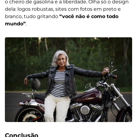
o cheiro de gasolina e a liberdade. Olha só o design
dela: logos robustas, sites com fotos em preto e
branco, tudo gritando
“você não é como todo
mundo”
.
Conclusão