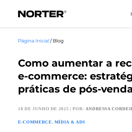
Página Inicial
/
Blog
Como aumentar a re
e-commerce: estratég
práticas de pós-vend
18 DE JUNHO DE 2025
|
POR:
ANDRESSA CORDEI
E-COMMERCE
,
MÍDIA & ADS