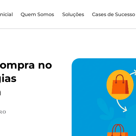
Inicial
Quem Somos
Soluções
Cases de Sucesso
compra no
ias
a
RO